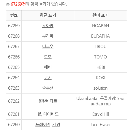
총
67269건
의 검색 결과가 있습니다.
번호
한글 표기
원어 표기
67269
호아반
HOABAN
67268
부라파
BURAPHA
67267
티로우
TIROU
67266
도모
TOMO
67265
헤비
HEBI
67264
코키
KOKI
67263
솔루션
solution
Ulaanbaatar 몽골어명: Ула
67262
울란바타르
анбаатар
67261
힐, 데이비드
David Hill
67260
프레이저, 제인
Jane Fraser