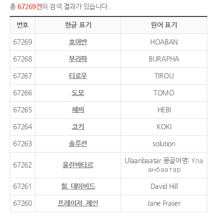
총
67269건
의 검색 결과가 있습니다.
번호
한글 표기
원어 표기
67269
호아반
HOABAN
67268
부라파
BURAPHA
67267
티로우
TIROU
67266
도모
TOMO
67265
헤비
HEBI
67264
코키
KOKI
67263
솔루션
solution
Ulaanbaatar 몽골어명: Ула
67262
울란바타르
анбаатар
67261
힐, 데이비드
David Hill
67260
프레이저, 제인
Jane Fraser