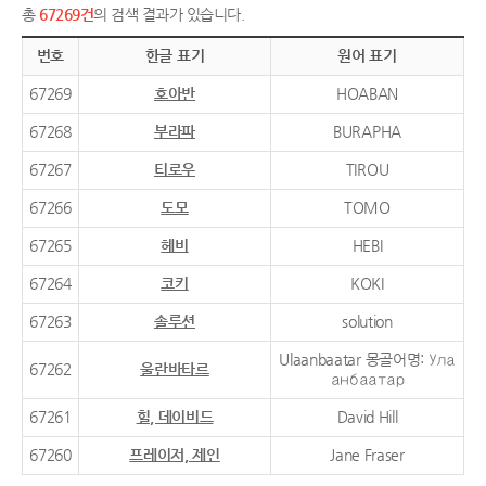
총
67269건
의 검색 결과가 있습니다.
번호
한글 표기
원어 표기
67269
호아반
HOABAN
67268
부라파
BURAPHA
67267
티로우
TIROU
67266
도모
TOMO
67265
헤비
HEBI
67264
코키
KOKI
67263
솔루션
solution
Ulaanbaatar 몽골어명: Ула
67262
울란바타르
анбаатар
67261
힐, 데이비드
David Hill
67260
프레이저, 제인
Jane Fraser