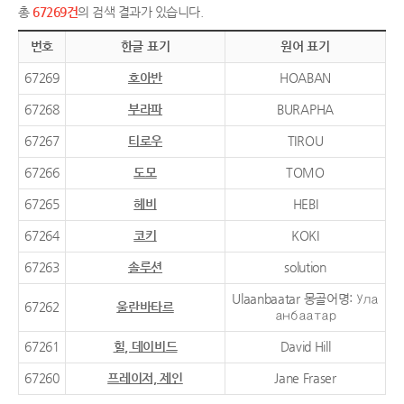
총
67269건
의 검색 결과가 있습니다.
번호
한글 표기
원어 표기
67269
호아반
HOABAN
67268
부라파
BURAPHA
67267
티로우
TIROU
67266
도모
TOMO
67265
헤비
HEBI
67264
코키
KOKI
67263
솔루션
solution
Ulaanbaatar 몽골어명: Ула
67262
울란바타르
анбаатар
67261
힐, 데이비드
David Hill
67260
프레이저, 제인
Jane Fraser