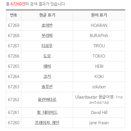
총
67269건
의 검색 결과가 있습니다.
번호
한글 표기
원어 표기
67269
호아반
HOABAN
67268
부라파
BURAPHA
67267
티로우
TIROU
67266
도모
TOMO
67265
헤비
HEBI
67264
코키
KOKI
67263
솔루션
solution
Ulaanbaatar 몽골어명: Ула
67262
울란바타르
анбаатар
67261
힐, 데이비드
David Hill
67260
프레이저, 제인
Jane Fraser