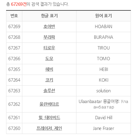
총
67269건
의 검색 결과가 있습니다.
번호
한글 표기
원어 표기
67269
호아반
HOABAN
67268
부라파
BURAPHA
67267
티로우
TIROU
67266
도모
TOMO
67265
헤비
HEBI
67264
코키
KOKI
67263
솔루션
solution
Ulaanbaatar 몽골어명: Ула
67262
울란바타르
анбаатар
67261
힐, 데이비드
David Hill
67260
프레이저, 제인
Jane Fraser