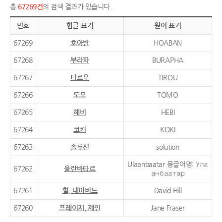
총
67269건
의 검색 결과가 있습니다.
번호
한글 표기
원어 표기
67269
호아반
HOABAN
67268
부라파
BURAPHA
67267
티로우
TIROU
67266
도모
TOMO
67265
헤비
HEBI
67264
코키
KOKI
67263
솔루션
solution
Ulaanbaatar 몽골어명: Ула
67262
울란바타르
анбаатар
67261
힐, 데이비드
David Hill
67260
프레이저, 제인
Jane Fraser