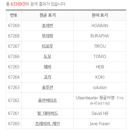
총
67269건
의 검색 결과가 있습니다.
번호
한글 표기
원어 표기
67269
호아반
HOABAN
67268
부라파
BURAPHA
67267
티로우
TIROU
67266
도모
TOMO
67265
헤비
HEBI
67264
코키
KOKI
67263
솔루션
solution
Ulaanbaatar 몽골어명: Ула
67262
울란바타르
анбаатар
67261
힐, 데이비드
David Hill
67260
프레이저, 제인
Jane Fraser