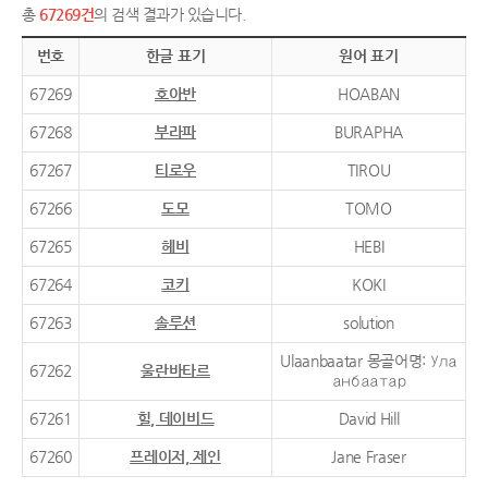
총
67269건
의 검색 결과가 있습니다.
번호
한글 표기
원어 표기
67269
호아반
HOABAN
67268
부라파
BURAPHA
67267
티로우
TIROU
67266
도모
TOMO
67265
헤비
HEBI
67264
코키
KOKI
67263
솔루션
solution
Ulaanbaatar 몽골어명: Ула
67262
울란바타르
анбаатар
67261
힐, 데이비드
David Hill
67260
프레이저, 제인
Jane Fraser