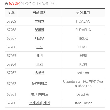
총
67269건
의 검색 결과가 있습니다.
번호
한글 표기
원어 표기
67269
호아반
HOABAN
67268
부라파
BURAPHA
67267
티로우
TIROU
67266
도모
TOMO
67265
헤비
HEBI
67264
코키
KOKI
67263
솔루션
solution
Ulaanbaatar 몽골어명: Ула
67262
울란바타르
анбаатар
67261
힐, 데이비드
David Hill
67260
프레이저, 제인
Jane Fraser