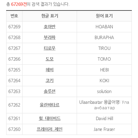
총
67269건
의 검색 결과가 있습니다.
번호
한글 표기
원어 표기
67269
호아반
HOABAN
67268
부라파
BURAPHA
67267
티로우
TIROU
67266
도모
TOMO
67265
헤비
HEBI
67264
코키
KOKI
67263
솔루션
solution
Ulaanbaatar 몽골어명: Ула
67262
울란바타르
анбаатар
67261
힐, 데이비드
David Hill
67260
프레이저, 제인
Jane Fraser