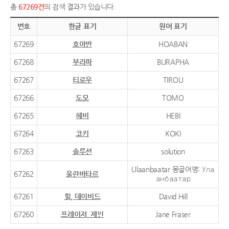
총
67269건
의 검색 결과가 있습니다.
번호
한글 표기
원어 표기
67269
호아반
HOABAN
67268
부라파
BURAPHA
67267
티로우
TIROU
67266
도모
TOMO
67265
헤비
HEBI
67264
코키
KOKI
67263
솔루션
solution
Ulaanbaatar 몽골어명: Ула
67262
울란바타르
анбаатар
67261
힐, 데이비드
David Hill
67260
프레이저, 제인
Jane Fraser