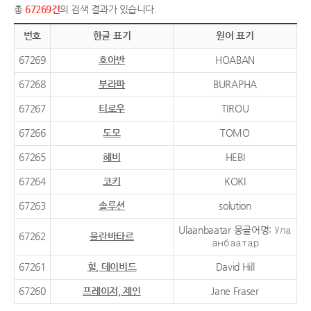
총
67269건
의 검색 결과가 있습니다.
번호
한글 표기
원어 표기
67269
호아반
HOABAN
67268
부라파
BURAPHA
67267
티로우
TIROU
67266
도모
TOMO
67265
헤비
HEBI
67264
코키
KOKI
67263
솔루션
solution
Ulaanbaatar 몽골어명: Ула
67262
울란바타르
анбаатар
67261
힐, 데이비드
David Hill
67260
프레이저, 제인
Jane Fraser