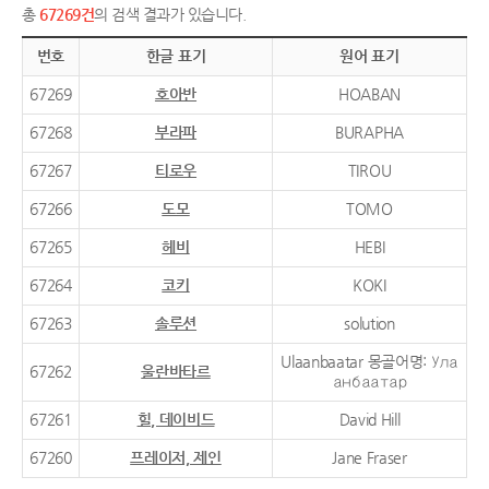
총
67269건
의 검색 결과가 있습니다.
번호
한글 표기
원어 표기
67269
호아반
HOABAN
67268
부라파
BURAPHA
67267
티로우
TIROU
67266
도모
TOMO
67265
헤비
HEBI
67264
코키
KOKI
67263
솔루션
solution
Ulaanbaatar 몽골어명: Ула
67262
울란바타르
анбаатар
67261
힐, 데이비드
David Hill
67260
프레이저, 제인
Jane Fraser