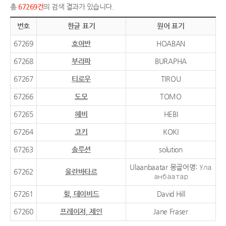
총
67269건
의 검색 결과가 있습니다.
번호
한글 표기
원어 표기
67269
호아반
HOABAN
67268
부라파
BURAPHA
67267
티로우
TIROU
67266
도모
TOMO
67265
헤비
HEBI
67264
코키
KOKI
67263
솔루션
solution
Ulaanbaatar 몽골어명: Ула
67262
울란바타르
анбаатар
67261
힐, 데이비드
David Hill
67260
프레이저, 제인
Jane Fraser