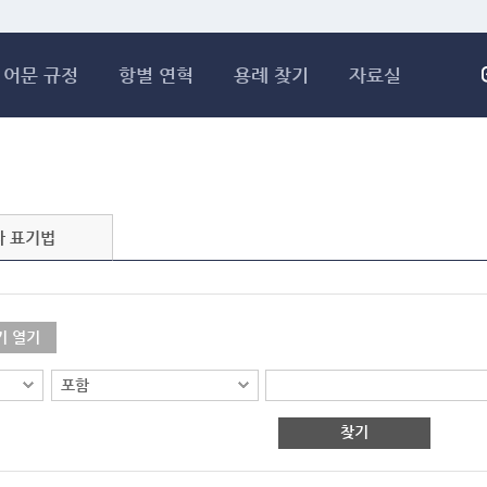
메인콘텐츠 바로가기
어문 규정
항별 연혁
용례 찾기
자료실
자 표기법
기 열기
찾기