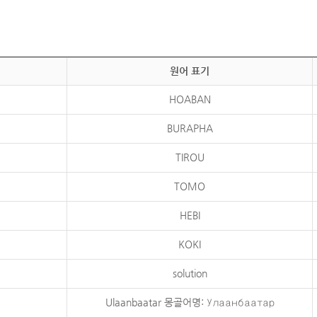
원어 표기
HOABAN
BURAPHA
TIROU
TOMO
HEBI
KOKI
solution
Ulaanbaatar 몽골어명: Улаанбаатар