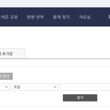
메인콘텐츠 바로가기
어문 규정
항별 연혁
용례 찾기
자료실
자 표기법
기 열기
찾기