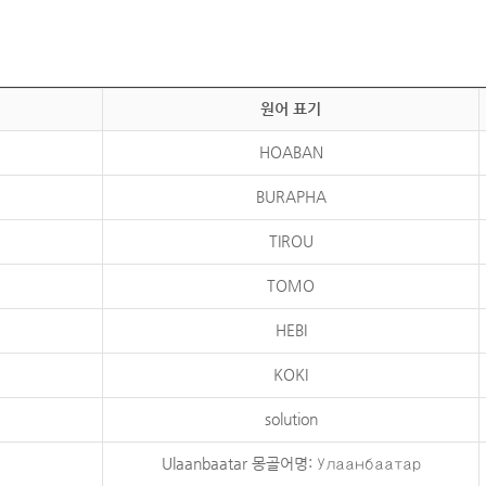
원어 표기
HOABAN
BURAPHA
TIROU
TOMO
HEBI
KOKI
solution
Ulaanbaatar 몽골어명: Улаанбаатар