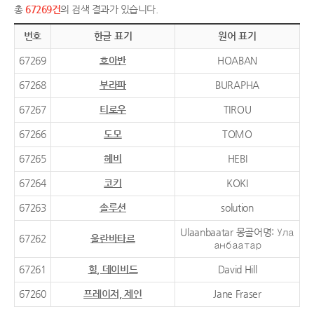
총
67269건
의 검색 결과가 있습니다.
번호
한글 표기
원어 표기
67269
호아반
HOABAN
67268
부라파
BURAPHA
67267
티로우
TIROU
67266
도모
TOMO
67265
헤비
HEBI
67264
코키
KOKI
67263
솔루션
solution
Ulaanbaatar 몽골어명: Ула
67262
울란바타르
анбаатар
67261
힐, 데이비드
David Hill
67260
프레이저, 제인
Jane Fraser