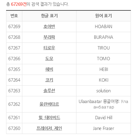
총
67269건
의 검색 결과가 있습니다.
번호
한글 표기
원어 표기
67269
호아반
HOABAN
67268
부라파
BURAPHA
67267
티로우
TIROU
67266
도모
TOMO
67265
헤비
HEBI
67264
코키
KOKI
67263
솔루션
solution
Ulaanbaatar 몽골어명: Ула
67262
울란바타르
анбаатар
67261
힐, 데이비드
David Hill
67260
프레이저, 제인
Jane Fraser