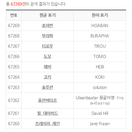
총
67269건
의 검색 결과가 있습니다.
번호
한글 표기
원어 표기
67269
호아반
HOABAN
67268
부라파
BURAPHA
67267
티로우
TIROU
67266
도모
TOMO
67265
헤비
HEBI
67264
코키
KOKI
67263
솔루션
solution
Ulaanbaatar 몽골어명: Ула
67262
울란바타르
анбаатар
67261
힐, 데이비드
David Hill
67260
프레이저, 제인
Jane Fraser