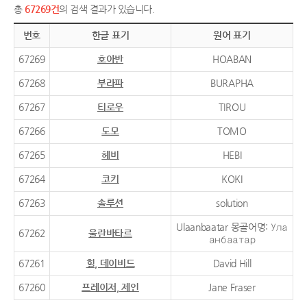
총
67269건
의 검색 결과가 있습니다.
번호
한글 표기
원어 표기
67269
호아반
HOABAN
67268
부라파
BURAPHA
67267
티로우
TIROU
67266
도모
TOMO
67265
헤비
HEBI
67264
코키
KOKI
67263
솔루션
solution
Ulaanbaatar 몽골어명: Ула
67262
울란바타르
анбаатар
67261
힐, 데이비드
David Hill
67260
프레이저, 제인
Jane Fraser