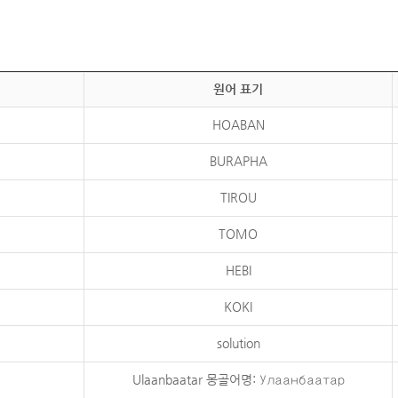
원어 표기
HOABAN
BURAPHA
TIROU
TOMO
HEBI
KOKI
solution
Ulaanbaatar 몽골어명: Улаанбаатар