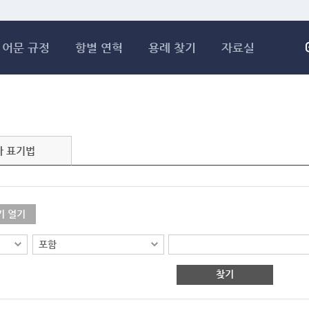
메인콘텐츠 바로가기
어문 규정
항별 연혁
용례 찾기
자료실
자 표기법
기 열기
찾기