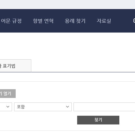
메인콘텐츠 바로가기
어문 규정
항별 연혁
용례 찾기
자료실
자 표기법
기 열기
찾기