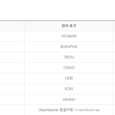
원어 표기
HOABAN
BURAPHA
TIROU
TOMO
HEBI
KOKI
solution
Ulaanbaatar 몽골어명: Улаанбаатар