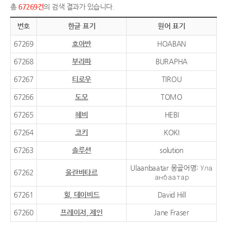
총
67269건
의 검색 결과가 있습니다.
번호
한글 표기
원어 표기
67269
호아반
HOABAN
67268
부라파
BURAPHA
67267
티로우
TIROU
67266
도모
TOMO
67265
헤비
HEBI
67264
코키
KOKI
67263
솔루션
solution
Ulaanbaatar 몽골어명: Ула
67262
울란바타르
анбаатар
67261
힐, 데이비드
David Hill
67260
프레이저, 제인
Jane Fraser