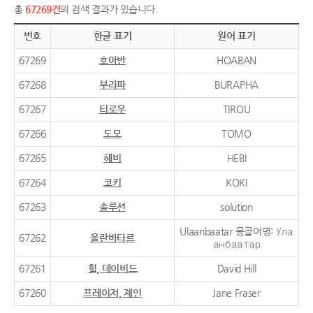
총
67269건
의 검색 결과가 있습니다.
번호
한글 표기
원어 표기
67269
호아반
HOABAN
67268
부라파
BURAPHA
67267
티로우
TIROU
67266
도모
TOMO
67265
헤비
HEBI
67264
코키
KOKI
67263
솔루션
solution
Ulaanbaatar 몽골어명: Ула
67262
울란바타르
анбаатар
67261
힐, 데이비드
David Hill
67260
프레이저, 제인
Jane Fraser