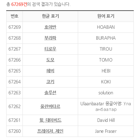
총
67269건
의 검색 결과가 있습니다.
번호
한글 표기
원어 표기
67269
호아반
HOABAN
67268
부라파
BURAPHA
67267
티로우
TIROU
67266
도모
TOMO
67265
헤비
HEBI
67264
코키
KOKI
67263
솔루션
solution
Ulaanbaatar 몽골어명: Ула
67262
울란바타르
анбаатар
67261
힐, 데이비드
David Hill
67260
프레이저, 제인
Jane Fraser