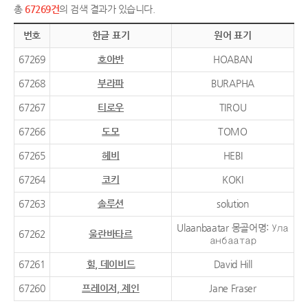
총
67269건
의 검색 결과가 있습니다.
번호
한글 표기
원어 표기
67269
호아반
HOABAN
67268
부라파
BURAPHA
67267
티로우
TIROU
67266
도모
TOMO
67265
헤비
HEBI
67264
코키
KOKI
67263
솔루션
solution
Ulaanbaatar 몽골어명: Ула
67262
울란바타르
анбаатар
67261
힐, 데이비드
David Hill
67260
프레이저, 제인
Jane Fraser