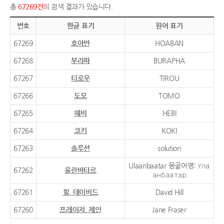
총
67269건
의 검색 결과가 있습니다.
번호
한글 표기
원어 표기
67269
호아반
HOABAN
67268
부라파
BURAPHA
67267
티로우
TIROU
67266
도모
TOMO
67265
헤비
HEBI
67264
코키
KOKI
67263
솔루션
solution
Ulaanbaatar 몽골어명: Ула
67262
울란바타르
анбаатар
67261
힐, 데이비드
David Hill
67260
프레이저, 제인
Jane Fraser