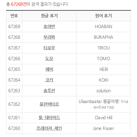
총
67269건
의 검색 결과가 있습니다.
번호
한글 표기
원어 표기
67269
호아반
HOABAN
67268
부라파
BURAPHA
67267
티로우
TIROU
67266
도모
TOMO
67265
헤비
HEBI
67264
코키
KOKI
67263
솔루션
solution
Ulaanbaatar 몽골어명: Ула
67262
울란바타르
анбаатар
67261
힐, 데이비드
David Hill
67260
프레이저, 제인
Jane Fraser