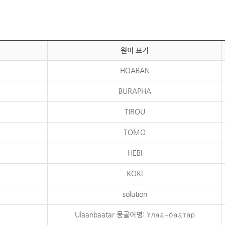
원어 표기
HOABAN
BURAPHA
TIROU
TOMO
HEBI
KOKI
solution
Ulaanbaatar 몽골어명: Улаанбаатар