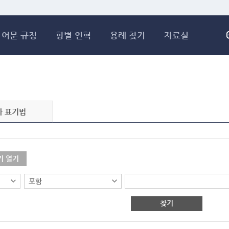
메인콘텐츠 바로가기
어문 규정
항별 연혁
용례 찾기
자료실
자 표기법
기 열기
찾기