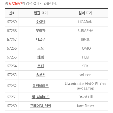
총
67269건
의 검색 결과가 있습니다.
번호
한글 표기
원어 표기
67269
호아반
HOABAN
67268
부라파
BURAPHA
67267
티로우
TIROU
67266
도모
TOMO
67265
헤비
HEBI
67264
코키
KOKI
67263
솔루션
solution
Ulaanbaatar 몽골어명: Ула
67262
울란바타르
анбаатар
67261
힐, 데이비드
David Hill
67260
프레이저, 제인
Jane Fraser