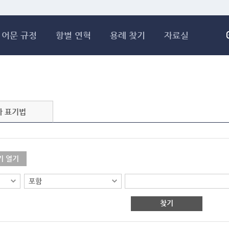
메인콘텐츠 바로가기
어문 규정
항별 연혁
용례 찾기
자료실
자 표기법
기 열기
찾기