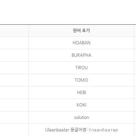
원어 표기
HOABAN
BURAPHA
TIROU
TOMO
HEBI
KOKI
solution
Ulaanbaatar 몽골어명: Улаанбаатар