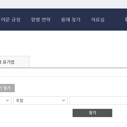
메인콘텐츠 바로가기
어문 규정
항별 연혁
용례 찾기
자료실
자 표기법
기 열기
찾기