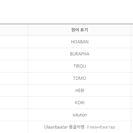
원어 표기
HOABAN
BURAPHA
TIROU
TOMO
HEBI
KOKI
solution
Ulaanbaatar 몽골어명: Улаанбаатар