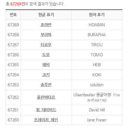
총
67269건
의 검색 결과가 있습니다.
번호
한글 표기
원어 표기
67269
호아반
HOABAN
67268
부라파
BURAPHA
67267
티로우
TIROU
67266
도모
TOMO
67265
헤비
HEBI
67264
코키
KOKI
67263
솔루션
solution
Ulaanbaatar 몽골어명: Ула
67262
울란바타르
анбаатар
67261
힐, 데이비드
David Hill
67260
프레이저, 제인
Jane Fraser