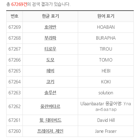
총
67269건
의 검색 결과가 있습니다.
번호
한글 표기
원어 표기
67269
호아반
HOABAN
67268
부라파
BURAPHA
67267
티로우
TIROU
67266
도모
TOMO
67265
헤비
HEBI
67264
코키
KOKI
67263
솔루션
solution
Ulaanbaatar 몽골어명: Ула
67262
울란바타르
анбаатар
67261
힐, 데이비드
David Hill
67260
프레이저, 제인
Jane Fraser