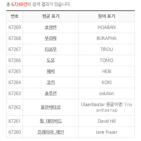
총
67269건
의 검색 결과가 있습니다.
번호
한글 표기
원어 표기
67269
호아반
HOABAN
67268
부라파
BURAPHA
67267
티로우
TIROU
67266
도모
TOMO
67265
헤비
HEBI
67264
코키
KOKI
67263
솔루션
solution
Ulaanbaatar 몽골어명: Ула
67262
울란바타르
анбаатар
67261
힐, 데이비드
David Hill
67260
프레이저, 제인
Jane Fraser