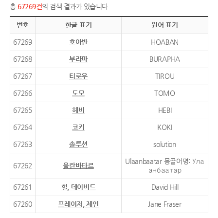
총
67269건
의 검색 결과가 있습니다.
번호
한글 표기
원어 표기
67269
호아반
HOABAN
67268
부라파
BURAPHA
67267
티로우
TIROU
67266
도모
TOMO
67265
헤비
HEBI
67264
코키
KOKI
67263
솔루션
solution
Ulaanbaatar 몽골어명: Ула
67262
울란바타르
анбаатар
67261
힐, 데이비드
David Hill
67260
프레이저, 제인
Jane Fraser