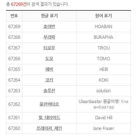
총
67269건
의 검색 결과가 있습니다.
번호
한글 표기
원어 표기
67269
호아반
HOABAN
67268
부라파
BURAPHA
67267
티로우
TIROU
67266
도모
TOMO
67265
헤비
HEBI
67264
코키
KOKI
67263
솔루션
solution
Ulaanbaatar 몽골어명: Ула
67262
울란바타르
анбаатар
67261
힐, 데이비드
David Hill
67260
프레이저, 제인
Jane Fraser