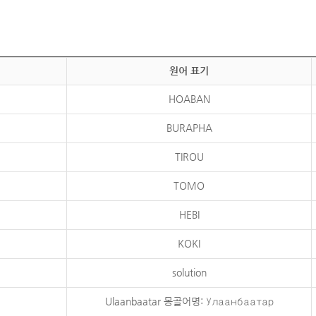
원어 표기
HOABAN
BURAPHA
TIROU
TOMO
HEBI
KOKI
solution
Ulaanbaatar 몽골어명: Улаанбаатар