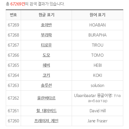
총
67269건
의 검색 결과가 있습니다.
번호
한글 표기
원어 표기
67269
호아반
HOABAN
67268
부라파
BURAPHA
67267
티로우
TIROU
67266
도모
TOMO
67265
헤비
HEBI
67264
코키
KOKI
67263
솔루션
solution
Ulaanbaatar 몽골어명: Ула
67262
울란바타르
анбаатар
67261
힐, 데이비드
David Hill
67260
프레이저, 제인
Jane Fraser