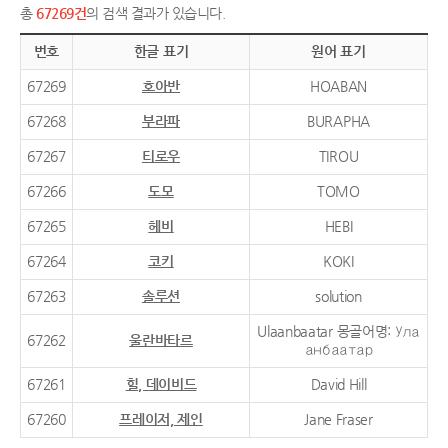
총
67269건
의 검색 결과가 있습니다.
번호
한글 표기
원어 표기
67269
호아반
HOABAN
67268
부라파
BURAPHA
67267
티로우
TIROU
67266
도모
TOMO
67265
헤비
HEBI
67264
코키
KOKI
67263
솔루션
solution
Ulaanbaatar 몽골어명: Ула
67262
울란바타르
анбаатар
67261
힐, 데이비드
David Hill
67260
프레이저, 제인
Jane Fraser