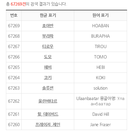
총
67269건
의 검색 결과가 있습니다.
번호
한글 표기
원어 표기
67269
호아반
HOABAN
67268
부라파
BURAPHA
67267
티로우
TIROU
67266
도모
TOMO
67265
헤비
HEBI
67264
코키
KOKI
67263
솔루션
solution
Ulaanbaatar 몽골어명: Ула
67262
울란바타르
анбаатар
67261
힐, 데이비드
David Hill
67260
프레이저, 제인
Jane Fraser