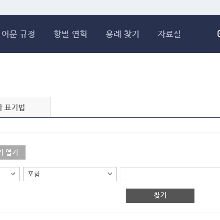
메인콘텐츠 바로가기
어문 규정
항별 연혁
용례 찾기
자료실
자 표기법
기 열기
찾기