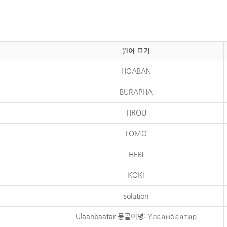
원어 표기
HOABAN
BURAPHA
TIROU
TOMO
HEBI
KOKI
solution
Ulaanbaatar 몽골어명: Улаанбаатар