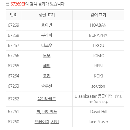
총
67269건
의 검색 결과가 있습니다.
번호
한글 표기
원어 표기
67269
호아반
HOABAN
67268
부라파
BURAPHA
67267
티로우
TIROU
67266
도모
TOMO
67265
헤비
HEBI
67264
코키
KOKI
67263
솔루션
solution
Ulaanbaatar 몽골어명: Ула
67262
울란바타르
анбаатар
67261
힐, 데이비드
David Hill
67260
프레이저, 제인
Jane Fraser