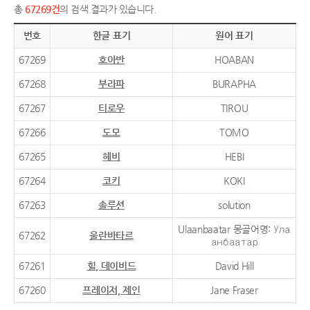
총
67269건
의 검색 결과가 있습니다.
번호
한글 표기
원어 표기
67269
호아반
HOABAN
67268
부라파
BURAPHA
67267
티로우
TIROU
67266
도모
TOMO
67265
헤비
HEBI
67264
코키
KOKI
67263
솔루션
solution
Ulaanbaatar 몽골어명: Ула
67262
울란바타르
анбаатар
67261
힐, 데이비드
David Hill
67260
프레이저, 제인
Jane Fraser