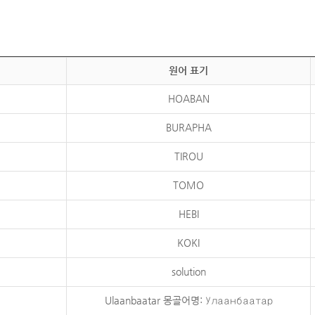
원어 표기
HOABAN
BURAPHA
TIROU
TOMO
HEBI
KOKI
solution
Ulaanbaatar 몽골어명: Улаанбаатар