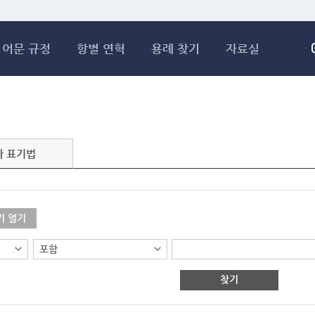
메인콘텐츠 바로가기
어문 규정
항별 연혁
용례 찾기
자료실
자 표기법
기 열기
찾기