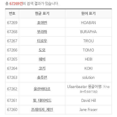
총
67269건
의 검색 결과가 있습니다.
번호
한글 표기
원어 표기
67269
호아반
HOABAN
67268
부라파
BURAPHA
67267
티로우
TIROU
67266
도모
TOMO
67265
헤비
HEBI
67264
코키
KOKI
67263
솔루션
solution
Ulaanbaatar 몽골어명: Ула
67262
울란바타르
анбаатар
67261
힐, 데이비드
David Hill
67260
프레이저, 제인
Jane Fraser