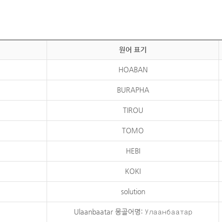
원어 표기
HOABAN
BURAPHA
TIROU
TOMO
HEBI
KOKI
solution
Ulaanbaatar 몽골어명: Улаанбаатар