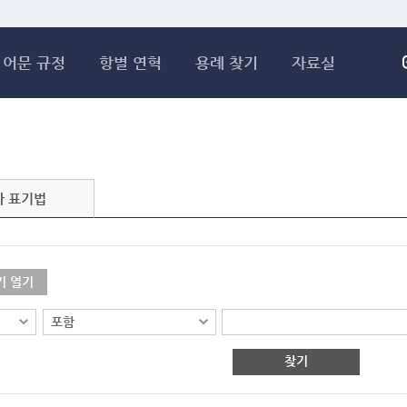
메인콘텐츠 바로가기
어문 규정
항별 연혁
용례 찾기
자료실
자 표기법
기 열기
찾기