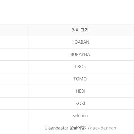
원어 표기
HOABAN
BURAPHA
TIROU
TOMO
HEBI
KOKI
solution
Ulaanbaatar 몽골어명: Улаанбаатар