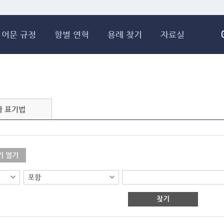
메인콘텐츠 바로가기
어문 규정
항별 연혁
용례 찾기
자료실
자 표기법
기 열기
찾기