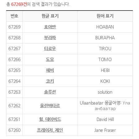
총
67269건
의 검색 결과가 있습니다.
번호
한글 표기
원어 표기
67269
호아반
HOABAN
67268
부라파
BURAPHA
67267
티로우
TIROU
67266
도모
TOMO
67265
헤비
HEBI
67264
코키
KOKI
67263
솔루션
solution
Ulaanbaatar 몽골어명: Ула
67262
울란바타르
анбаатар
67261
힐, 데이비드
David Hill
67260
프레이저, 제인
Jane Fraser